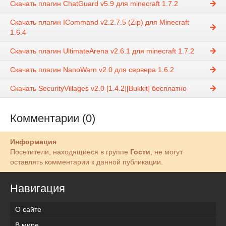
Скачать плагин ChatGuard v5.9 для minecraft 1.7.2
Скачать плагин ICommand v2.2.7.5 (Zip) для Minecraft
1.6.4
Скачать плагин UltimateArena v2.6.1 для minecraft 1.7.2
Скачать плагин NanoWarn v2.0 для сервера 1.6.2
Скачать SecurityVillages v2.0 [1.4.2][Bukkit] бесплатно
Комментарии (0)
Информация
Посетители, находящиеся в группе
Гости
, не могут
оставлять комментарии к данной публикации.
Навигация
О сайте
В мире