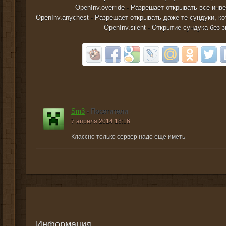
OpenInv.override - Разрешает открывать все ин
OpenInv.anychest - Разрешает открывать даже те сундуки, к
OpenInv.silent - Открытие сундука без 
Sm3
- Посетители
7 апреля 2014 18:16
Классно только сервер надо еще иметь
Информация