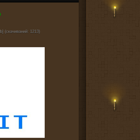
b] (cкачиваний: 1213)