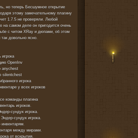
ть, но теперь Бесшумное открытие
агодаря этому замечательному плагину
счет 1.7.5 не проверяли. Любой
ю на самом деле он пригодится очень
ьбе с читом XRay и дюпами, об этом
 так довольно ясно.
 игрока
кцию OpenInv
 anychest
 silentchest
ыбранного игрока
нвентаре у всех игроков
все команды плагина
нвентарь игроков.
ндер-сундук игрока.
 Эндер-сундук игрока.
о инвентарям.
вентаря между мирами.
рока от вскрытия.