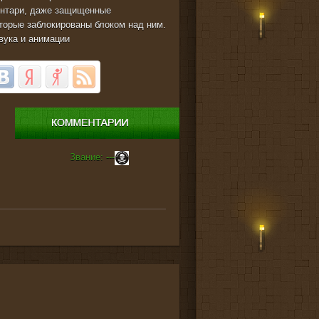
вентари, даже защищенные
оторые заблокированы блоком над ним.
звука и анимации
Звание: ---