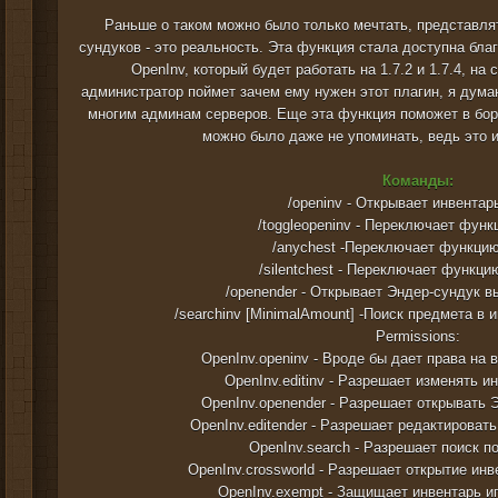
Раньше о таком можно было только мечтать, представля
сундуков - это реальность. Эта функция стала доступна бл
OpenInv, который будет работать на 1.7.2 и 1.7.4, на 
администратор поймет зачем ему нужен этот плагин, я дума
многим админам серверов. Еще эта функция поможет в бор
можно было даже не упоминать, ведь это и
Команды:
/openinv
- Открывает инвентарь
/toggleopeninv - Переключает фун
/anychest -Переключает функцию
/silentchest - Переключает функцию
/openender
- Открывает Эндер-сундук в
/searchinv
[MinimalAmount] -Поиск предмета в и
Permissions:
OpenInv.openinv - Вроде бы дает права на 
OpenInv.editinv - Разрешает изменять и
OpenInv.openender - Разрешает открывать Э
OpenInv.editender - Разрешает редактировать
OpenInv.search - Разрешает поиск п
OpenInv.crossworld - Разрешает открытие ин
OpenInv.exempt - Защищает инвентарь иг