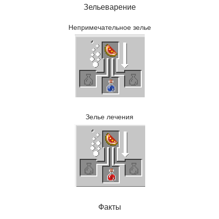
Зельеварение
Непримечательное зелье
Зелье лечения
Факты