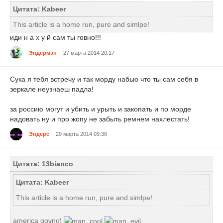
Цитата: Kabeer
This article is a home run, pure and simlpe!
иди н а х у й сам ты говно!!!
Эндермэн
27 марта 2014 20:17
Сука я тебя встречу и так морду набью что ты сам себя в
зеркале неузнаеш падла!
за россию могут и убить и урыть и закопать и по морде
надовать ну и про жопу не забыть ремнем нахлестать!
Эндерс
29 марта 2014 09:36
Цитата: 13bianco
Цитата: Kabeer
This article is a home run, pure and simlpe!
america govno!