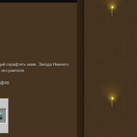
й скрафтить маяк. Звезда Нижнего
а иссушителя.
афте