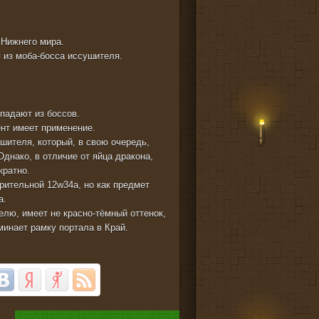
 Нижнего мира.
п из моба-босса иссушителя.
ыпадают из боссов.
ент имеет применение.
ушителя, который, в свою очередь,
днако, в отличие от яйца дракона,
кратно.
рительной 12w34a, но как предмет
a.
елю, имеет не красно-тёмный оттенок,
минает рамку портала в Край.