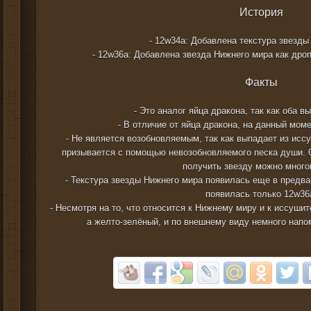
История
- 12w34a: Добавлена текстура звезды
- 12w36a: Добавлена звезда Нижнего мира как дро
Факты
- Это аналог яйца дракона, так как оба в
- В отличие от яйца дракона, на данный мом
- Не является возобновляемым, так как выпадает из исс
призывается с помощью невозобновляемого песка души. О
получить звезду можно много
- Текстура звезды Нижнего мира появилась еще в предва
появилась только 12w36
- Несмотря на то, что относится к Нижнему миру и к иссушит
а желто-зелёный, и по внешнему виду немного напо