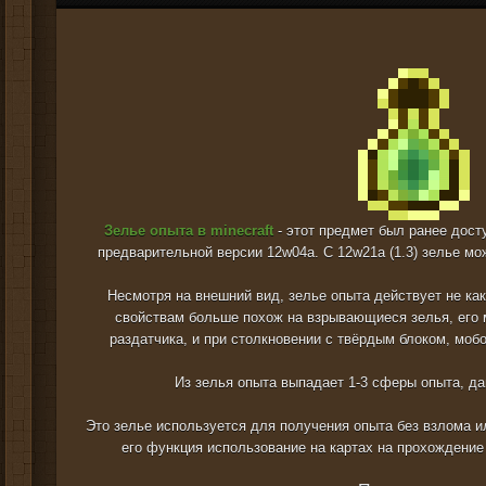
Зелье опыта в minecraft
- этот предмет был ранее досту
предварительной версии 12w04a. С 12w21a (1.3) зелье мо
Несмотря на внешний вид, зелье опыта действует не ка
свойствам больше похож на взрывающиеся зелья, его 
раздатчика, и при столкновении с твёрдым блоком, моб
Из зелья опыта выпадает 1-3 сферы опыта, да
Это зелье используется для получения опыта без взлома и
его функция использование на картах на прохождение