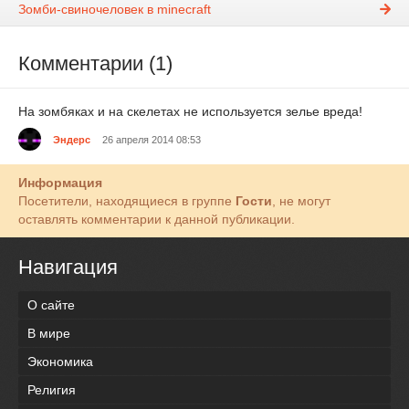
Зомби-свиночеловек в minecraft
Комментарии (1)
На зомбяках и на скелетах не используется зелье вреда!
Эндерс
26 апреля 2014 08:53
Информация
Посетители, находящиеся в группе
Гости
, не могут
оставлять комментарии к данной публикации.
Навигация
О сайте
В мире
Экономика
Религия