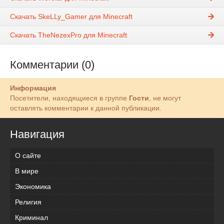
Скачать SkeLLy_Gamer для Minecraft
Скачать TheNezexPro для Minecraft
Комментарии (0)
Информация
Посетители, находящиеся в группе
Гости
, не могут
оставлять комментарии к данной публикации.
Навигация
О сайте
В мире
Экономика
Религия
Криминал