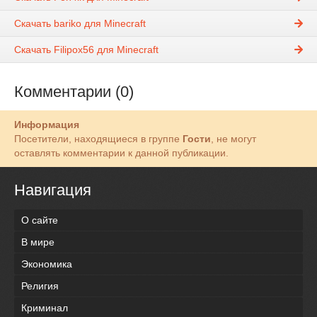
Скачать bariko для Minecraft
Скачать Filipox56 для Minecraft
Комментарии (0)
Информация
Посетители, находящиеся в группе
Гости
, не могут
оставлять комментарии к данной публикации.
Навигация
О сайте
В мире
Экономика
Религия
Криминал