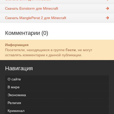
Скачать Eonstorm для Minecraft
Скачать ManglePerat 2 для Minecraft
Комментарии (0)
Информация
Посетители, находящиеся в группе
Гости
, не могут
оставлять комментарии к данной публикации.
Навигация
О сайте
В мире
Экономика
Религия
Криминал