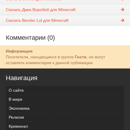
Скачать Джек Воробей для Minecraft
Скачать Bender Lol для Minecraft
Комментарии (0)
Информация
Посетители, находящиеся в группе
Гости
, не могут
оставлять комментарии к данной публикации.
Навигация
О сайте
В мире
Экономика
Религия
Криминал