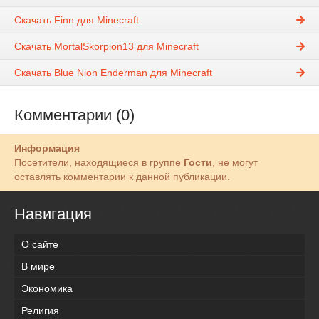
Скачать Finn для Minecraft
Скачать MortalSkorpion13 для Minecraft
Скачать Blue Nion Enderman для Minecraft
Комментарии (0)
Информация
Посетители, находящиеся в группе
Гости
, не могут
оставлять комментарии к данной публикации.
Навигация
О сайте
В мире
Экономика
Религия