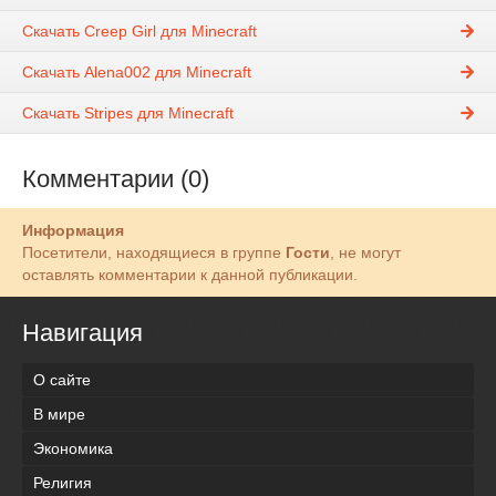
Скачать Creep Girl для Minecraft
Скачать Alena002 для Minecraft
Скачать Stripes для Minecraft
Комментарии (0)
Информация
Посетители, находящиеся в группе
Гости
, не могут
оставлять комментарии к данной публикации.
Навигация
О сайте
В мире
Экономика
Религия