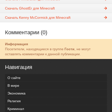
Скачать GhostEr для Minecraft
Скачать Kenny McCormick для Minecraft
Комментарии (0)
Информация
Посетители, находящиеся в группе
Гости
, не могут
оставлять комментарии к данной публикации.
Навигация
О сайте
В мире
Экономика
Религия
Криминал