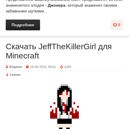
знаменитого злодея -
Джокера
, который знаменит своими
забавными шутками...
Подробнее
0
Скачать JeffTheKillerGirl для
Minecraft
Enginex
26-09-2015, 09:51
1283
Скины