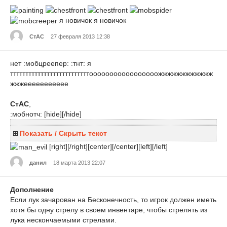
я новичок я новичок
СтАС
27 февраля 2013 12:38
нет :мобцреепер: :тнт: я
ттттттттттттттттттттттттттооооооооооооооооожжжжжжжжжжжж
жжжеееееееееее
СтАС
,
:мобнотч:
[hide][/hide]
Показать / Скрыть текст
[right][/right][center][/center][left][/left]
данил
18 марта 2013 22:07
Дополнение
Если лук зачарован на Бесконечность, то игрок должен иметь
хотя бы одну стрелу в своем инвентаре, чтобы стрелять из
лука нескончаемыми стрелами.