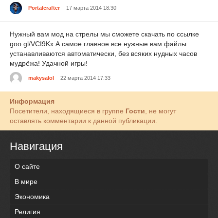
Portalcrafter
17 марта 2014 18:30
Нужный вам мод на стрелы мы сможете скачать по ссылке
goo.gl/VCI9Kx А самое главное все нужные вам файлы
устанавливаются автоматически, без всяких нудных часов
мудрёжа! Удачной игры!
makysalol
22 марта 2014 17:33
Информация
Посетители, находящиеся в группе
Гости
, не могут
оставлять комментарии к данной публикации.
Навигация
О сайте
В мире
Экономика
Религия