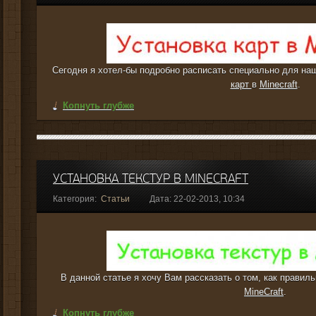
Сегодня я хотел-бы подробно расписать специально для на
карт
в
Minecraft
.
Копнуть глубже
УСТАНОВКА ТЕКСТУР В MINECRAFT
Категория:
Статьи
Дата: 22-02-2013, 10:34
В данной статье я хочу Вам рассказать о том, как прави
MineCraft
.
Копнуть глубже