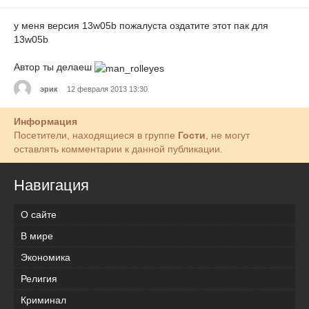
у меня версия 13w05b пожалуста оздатите этот пак для
13w05b
Автор ты делаеш
эрик
12 февраля 2013 13:30
Информация
Посетители, находящиеся в группе
Гости
, не могут
оставлять комментарии к данной публикации.
Навигация
О сайте
В мире
Экономика
Религия
Криминал