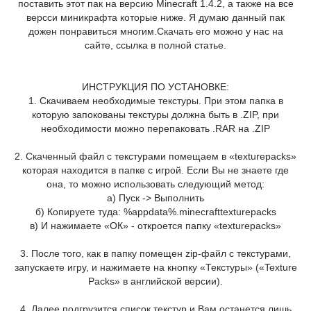
поставить этот пак на версию Minecraft 1.4.2, а также на все
версси миникрафта которые ниже. Я думаю данный пак
дожен понравиться многим.Скачать его можно у нас на
сайте, ссылка в полной статье.
ИНСТРУКЦИЯ ПО УСТАНОВКЕ:
1. Скачиваем необходимые текстуры. При этом папка в
которую запокованы текстуры должна быть в .ZIP, при
необходимости можно перепаковать .RAR на .ZIP
2. Скаченный файл с текстурами помещаем в «texturepacks»
которая находится в папке с игрой. Если Вы не знаете где
она, то можно использовать следующий метод:
а) Пуск -> Выполнить
б) Копируете туда: %appdata%.minecrafttexturepacks
в) И нажимаете «ОК» - откроется папку «texturepacks»
3. После того, как в папку помещен zip-файл с текстурами,
запускаете игру, и нажимаете на кнопку «Текстуры» («Texture
Packs» в английской версии).
4. Далее подгрузится список текстур и Вам останется лишь