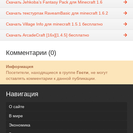
Скачать Jehkoba’s Fantasy Pack для Minecraft 1.6
Скачать текстурпак RaveamBasic для minecraft 1.6.2
Скачать Village Info для minecraft 1.5.1 бесплатно
Скачать ArcadeCraft [16x][1.4.5] бесплатно
Комментарии (0)
Информация
Посетители, находящиеся в группе
Гости
, не могут
оставлять комментарии к данной публикации.
Навигация
О сайте
В мире
Экономика