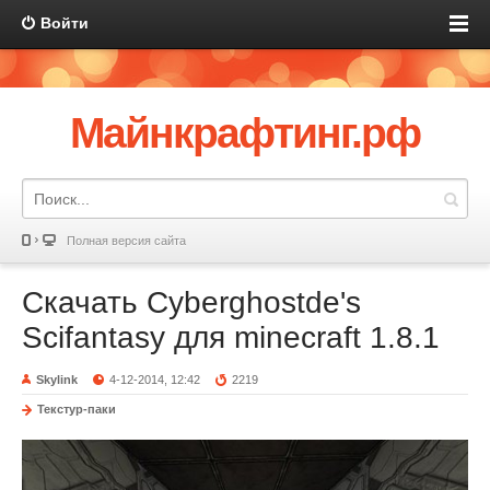
Войти
Майнкрафтинг.рф
Полная версия сайта
Скачать Cyberghostde's
Scifantasy для minecraft 1.8.1
Skylink
4-12-2014, 12:42
2219
Текстур-паки