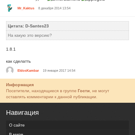
Mr_Kaktus
8 декабря 2014 13:54
Цитата: D-Santes23
На какую это версию?
1.8.1
как сделатть
EldosKambar
19 января 2017 14:54
Информация
Посетители, находящиеся в группе
Гости
, не могут
оставлять комментарии к данной публикации.
Навигация
О сайте
В мире