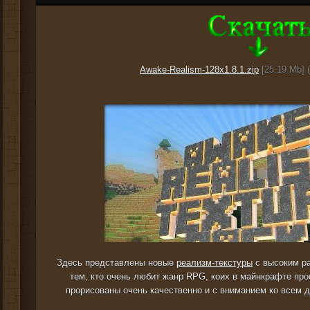
Awake-Realism-128x1.8.1.zip
[25.19 Mb] 
Здесь представлены новые
реализм-текстуры
с высоким ра
тем, кто очень любит жанр RPG, коих в майнкрафте про
прорисованы очень качественно и с вниманием ко всем д