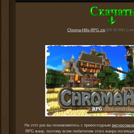
Chroma-Hills-RPG.zip
[88.06 Mb] (cка
На этот раз вы познакомитесь с превосходным
ресурспако
RPG жанр, поэтому всем любителям этого жанра посвящае