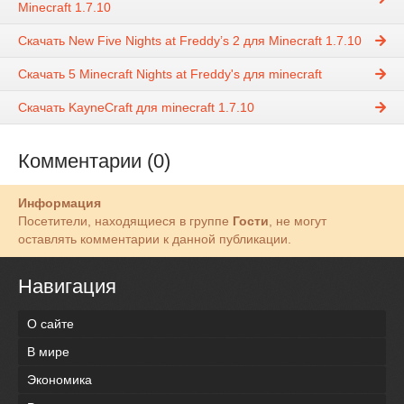
Minecraft 1.7.10
Скачать New Five Nights at Freddy’s 2 для Minecraft 1.7.10
Скачать 5 Minecraft Nights at Freddy's для minecraft
Скачать KayneCraft для minecraft 1.7.10
Комментарии (0)
Информация
Посетители, находящиеся в группе
Гости
, не могут
оставлять комментарии к данной публикации.
Навигация
О сайте
В мире
Экономика