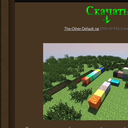
The-Other-Default.rar
[266.64 Kb] (cка