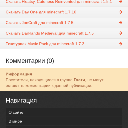
Скачать Floatsy, Cuteness Reinvented для minecraft 1.8.1
Скачать Day One для minecraft 1.7.10
Скачать JoeCraft для minecraft 1.7.5
Скачать Darklands Medieval для minecraft 1.7.5
Текстурпак Music Pack для minecraft 1.7.2
Комментарии (0)
Информация
Посетители, находящиеся в группе
Гости
, не могут
оставлять комментарии к данной публикации.
Навигация
О сайте
В мире