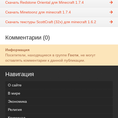
Скачать Redstone Oriental для Minecraft 1.7.4
Скачать Minetoonz для minecraft 1.7.4
Скачать текстуры ScottCraft (32х) для minecraft 1.6.2
Комментарии (0)
Информация
Посетители, находящиеся в группе
Гости
, не могут
оставлять комментарии к данной публикации.
Навигация
О сайте
В мире
Экономика
Религия
Криминал