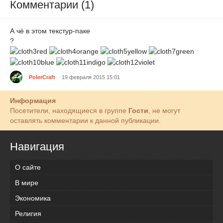
Комментарии (1)
А чё в этом текстур-паке
?
PolerCraft
19 февраля 2015 15:01
Информация
Посетители, находящиеся в группе
Гости
, не могут
оставлять комментарии к данной публикации.
Навигация
О сайте
В мире
Экономика
Религия