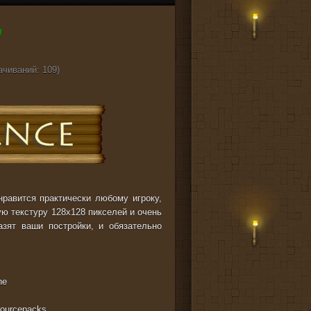
ачиваний: 109)
нравится практически любому игроку,
ую текстуру 128x128 пикселей и очень
азят ваши постройки, и обязательно
ne
sourcepacks