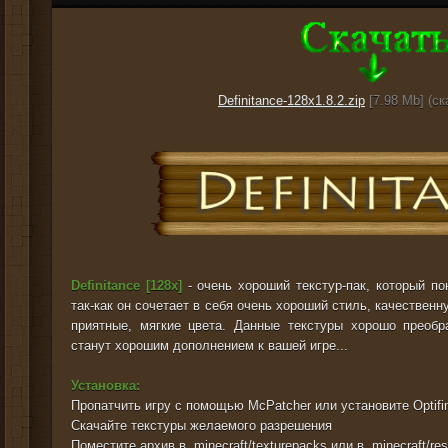
Definitance-128x1.8.2.zip
[7.98 Mb] (cк
Definitance [128x]
- очень хороший текстур-пак, который по
так-как он сочетает в себя очень хороший стиль, качественн
приятные, мягкие цвета. Данные текстуры хорошо преобр
станут хорошим дополнением к вашей игре...
Установка:
Пропатчить игру с помощью McPatcher или установите Optifi
Скачайте текстуры желаемого разрешения
Поместите архив в
.minecraft/texturepacks
или в
.minecraft/re