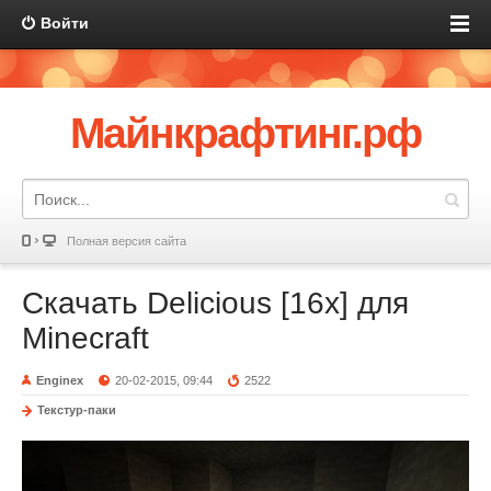
Войти
Майнкрафтинг.рф
Полная версия сайта
Скачать Delicious [16x] для
Minecraft
Enginex
20-02-2015, 09:44
2522
Текстур-паки