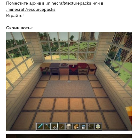
Поместите архив в
.minecraft/texturepacks
или в
.minecraft/resourcepacks
Играйте!
Скриншоты: