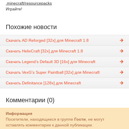
.minecraft/resourcepacks
Играйте!
Похожие новости
Скачать AD Reforged [32x] для Minecraft 1.8
Скачать HelixCraft [32x] для Minecraft 1.8
Скачать Legend’s Default 3D [16x] для Minecraft
Скачать VexG's Super Paintball [32х] для Minecraft
Скачать Definitance [128x] для Minecraft
Комментарии (0)
Информация
Посетители, находящиеся в группе
Гости
, не могут
оставлять комментарии к данной публикации.