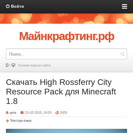
Войти
Майнкрафтинг.рф
Полная версия сайта
Скачать High Rossferry City
Resource Pack для Minecraft
1.8
qvix
23-02-2015, 14:03
2425
Текстур-паки