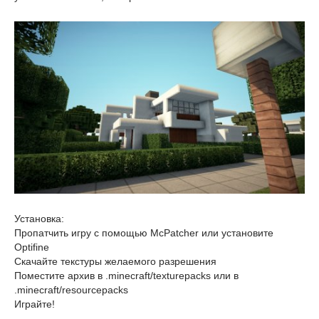
Установка:
Пропатчить игру с помощью McPatcher или установите
Optifine
Скачайте текстуры желаемого разрешения
Поместите архив в .minecraft/texturepacks или в
.minecraft/resourcepacks
Играйте!