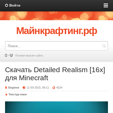
Войти
Майнкрафтинг.рф
Полная версия сайта
Скачать Detailed Realism [16x]
для Minecraft
Enginex
11-03-2015, 09:11
4224
Текстур-паки