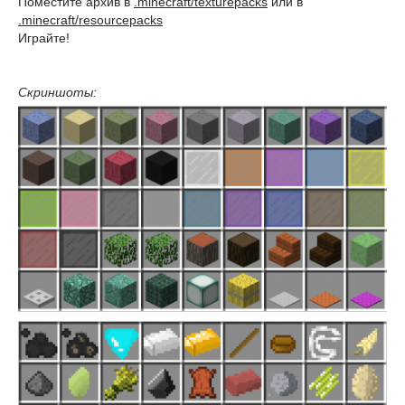
Поместите архив в
.minecraft/texturepacks
или в
.minecraft/resourcepacks
Играйте!
Скриншоты: