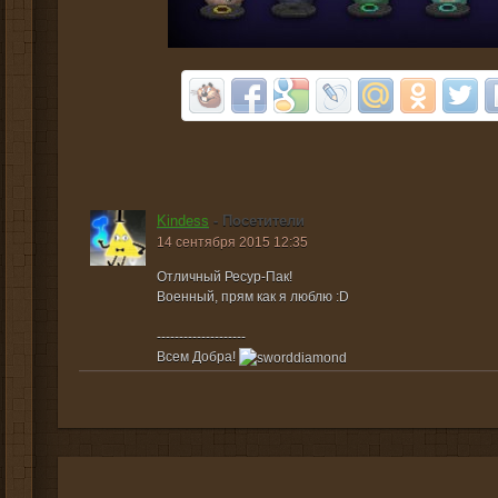
Kindess
- Посетители
14 сентября 2015 12:35
Отличный Ресур-Пак!
Военный, прям как я люблю :D
--------------------
Всем Добра!