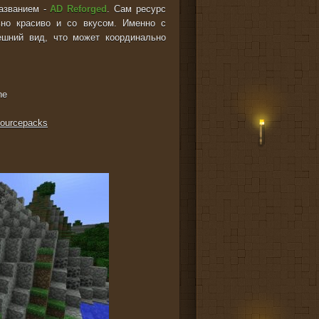
названием -
AD Reforged
. Сам ресурс
ьно красиво и со вкусом. Именно с
ешний вид, что может координально
ne
sourcepacks