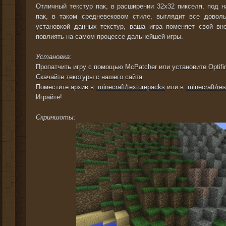
Отличный текстур пак, в расширении 32x32 пикселя, под 
пак, в таком средневековом стиле, выглядит все довол
установкой данных текстур, ваша игра поменяет свой вн
повлиять на самом процессе дальнейшей игры.
Установка:
Пропатчить игру с помощью McPatcher или установите Optifi
Скачайте текстуры с нашего сайта
Поместите архив в
.minecraft/texturepacks
или в
.minecraft/re
Играйте!
Скриншоты: