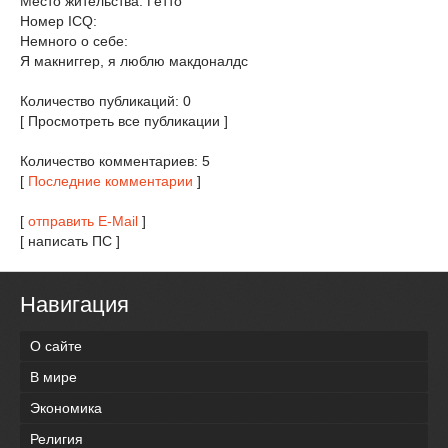
Место жительства: Гетто
Номер ICQ:
Немного о себе:
Я макниггер, я люблю макдоналдс
Количество публикаций: 0
[ Просмотреть все публикации ]
Количество комментариев: 5
[
Последние комментарии
]
[
отправить E-Mail
]
[ написать ПС ]
Навигация
О сайте
В мире
Экономика
Религия