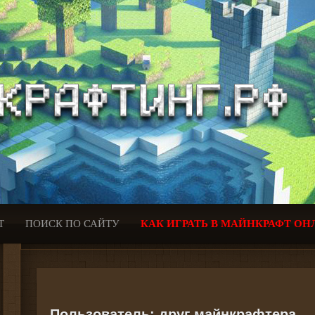
Т
ПОИСК ПО САЙТУ
КАК ИГРАТЬ В МАЙНКРАФТ ОН
Пользователь:
друг майнкрафтера