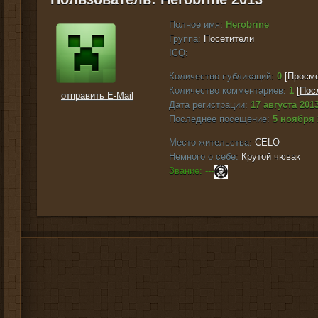
Полное имя:
Herobrine
Группа:
Посетители
ICQ:
Количество публикаций:
0
[Просмо
Количество комментариев:
1
[
Пос
отправить E-Mail
Дата регистрации:
17 августа 2013
Последнее посещение:
5 ноября 
Место жительства:
CELO
Немного о себе:
Крутой чювак
Звание: ---