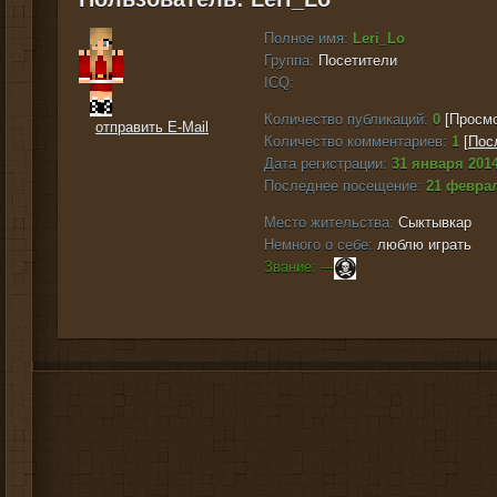
Полное имя:
Leri_Lo
Группа:
Посетители
ICQ:
Количество публикаций:
0
[Просмо
отправить E-Mail
Количество комментариев:
1
[
Пос
Дата регистрации:
31 января 2014
Последнее посещение:
21 феврал
Место жительства:
Сыктывкар
Немного о себе:
люблю играть
Звание: ---