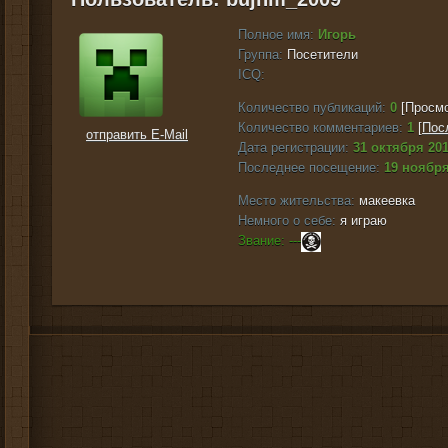
Полное имя:
Игорь
Группа:
Посетители
ICQ:
Количество публикаций:
0
[Просмо
Количество комментариев:
1
[
Пос
отправить E-Mail
Дата регистрации:
31 октября 201
Последнее посещение:
19 ноября
Место жительства:
макеевка
Немного о себе:
я играю
Звание: ---