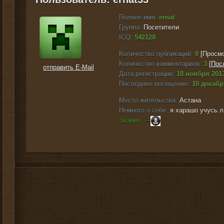
Полное имя:
ernat
Группа:
Посетители
ICQ:
542128
Количество публикаций:
0
[Просмо
Количество комментариев:
3
[
Пос
отправить E-Mail
Дата регистрации:
18 ноября 2013
Последнее посещение:
10 декабр
Место жительства:
Астана
Немного о себе:
я харашо учусь л
Звание: ---