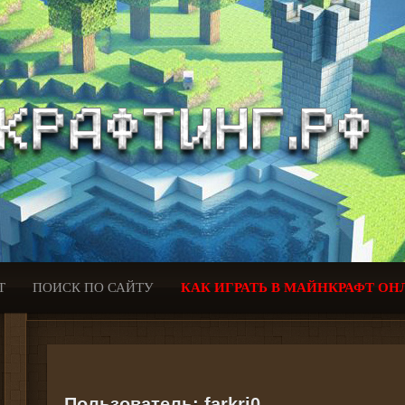
Т
ПОИСК ПО САЙТУ
КАК ИГРАТЬ В МАЙНКРАФТ ОН
Пользователь:
farkri0