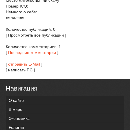
Место жительства: ни скажу
Номер ICQ:
Немного о себе:
ляляляля
Количество публикаций: 0
[ Просмотреть все публикации ]
Количество комментариев: 1
[
Последние комментарии
]
[
отправить E-Mail
]
[ написать ПС ]
Навигация
О сайте
В мире
Экономика
Религия