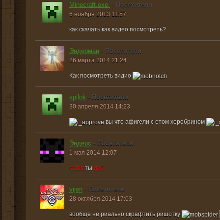
Minecraft.exe.
- Посетители
6 ноября 2013 11:57
как скачать как видео посмотреть?
Эндерман
- Посетители
26 марта 2014 21:24
Как посмотреть видио
spilok
- Посетители
30 апреля 2014 14:23
вы что афигели с етом херобрином
Эндерс
- Посетители
1 мая 2014 12:07
spiok
ты
нуб
vijen
- Посетители
28 октября 2014 17:03
вообще не риально скрафтить ришотку