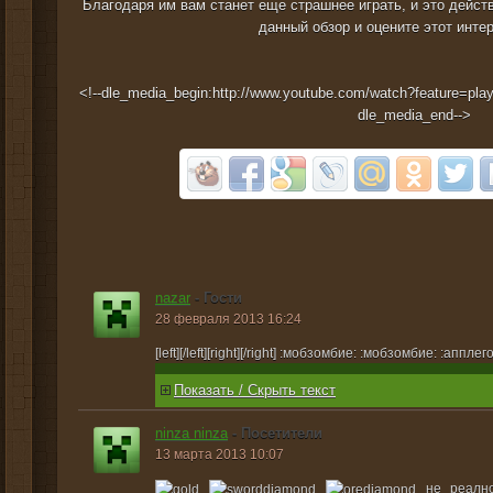
Благодаря им вам станет еще страшнее играть, и это действ
данный обзор и оцените этот инт
<!--dle_media_begin:http://www.youtube.com/watch?feature=
dle_media_end-->
nazar
- Гости
28 февраля 2013 16:24
[left][/left][right][/right] :мобзомбие: :мобзомбие: :аппле
Показать / Скрыть текст
ninza ninza
- Посетители
13 марта 2013 10:07
не реално