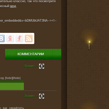
ительно классно, так что посмотрите
ересный
мод
.
player_embedded&v=bDMUbUAT3NA--><!--
Звание: ---
голд:
[hide][/hide]
Звание: ---
 как скрафтить