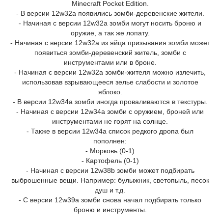
Minecraft Pocket Edition.
- В версии 12w32a появились зомби-деревенские жители.
- Начиная с версии 12w32a зомби могут носить броню и
оружие, а так же лопату.
- Начиная с версии 12w32a из яйца призывания зомби может
появиться зомби-деревенский житель, зомби с
инструментами или в броне.
- Начиная с версии 12w32a зомби-жителя можно излечить,
использовав взрывающееся зелье слабости и золотое
яблоко.
- В версии 12w34a зомби иногда проваливаются в текстуры.
- Начиная с версии 12w34a зомби с оружием, броней или
инструментами не горят на солнце.
- Также в версии 12w34a список редкого дропа был
пополнен:
- Морковь (0-1)
- Картофель (0-1)
- Начиная с версии 12w38b зомби может подбирать
выброшенные вещи. Например: булыжник, светопыль, песок
душ и т.д.
- С версии 12w39a зомби снова начал подбирать только
броню и инструменты.