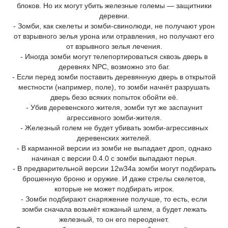
блоков. Но их могут убить железные големы — защитники
деревни.
- Зомби, как скелеты и зомби-свинолюди, не получают урон
от взрывного зелья урона или отравления, но получают его
от взрывного зелья лечения.
- Иногда зомби могут телепортироваться сквозь дверь в
деревнях NPC, возможно это баг.
- Если перед зомби поставить деревянную дверь в открытой
местности (например, поле), то зомби начнёт разрушать
дверь безо всяких попыток обойти её.
- Убив деревенского жителя, зомби тут же заспаунит
агрессивного зомби-жителя.
- Железный голем не будет убивать зомби-агрессивных
деревенских жителей.
- В карманной версии из зомби не выпадает дроп, однако
начиная с версии 0.4.0 с зомби выпадают перья.
- В предварительной версии 12w34a зомби могут подбирать
брошенную броню и оружие. И даже стрелы скелетов,
которые не может подбирать игрок.
- Зомби подбирают снаряжение получше, то есть, если
зомби сначала возьмёт кожаный шлем, а будет лежать
железный, то он его переоденет.