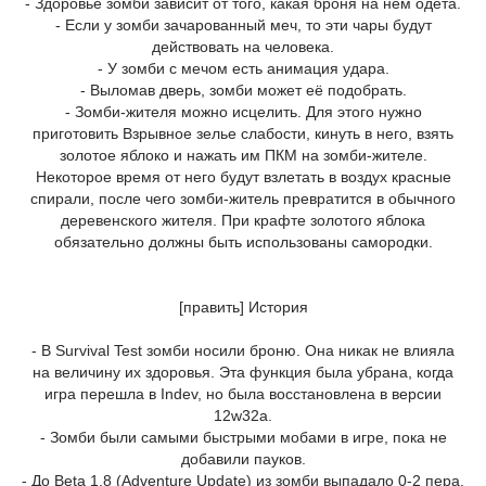
- Здоровье зомби зависит от того, какая броня на нём одета.
- Если у зомби зачарованный меч, то эти чары будут
действовать на человека.
- У зомби с мечом есть анимация удара.
- Выломав дверь, зомби может её подобрать.
- Зомби-жителя можно исцелить. Для этого нужно
приготовить Взрывное зелье слабости, кинуть в него, взять
золотое яблоко и нажать им ПКМ на зомби-жителе.
Некоторое время от него будут взлетать в воздух красные
спирали, после чего зомби-житель превратится в обычного
деревенского жителя. При крафте золотого яблока
обязательно должны быть использованы самородки.
[править] История
- В Survival Test зомби носили броню. Она никак не влияла
на величину их здоровья. Эта функция была убрана, когда
игра перешла в Indev, но была восстановлена в версии
12w32a.
- Зомби были самыми быстрыми мобами в игре, пока не
добавили пауков.
- До Beta 1.8 (Adventure Update) из зомби выпадало 0-2 пера.