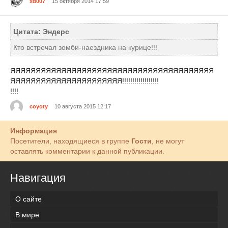
xd007
15 октября 2014 17:59
Цитата: Эндерс
Кто встречал зомби-наездника на курице!!!
ЯЯЯЯЯЯЯЯЯЯЯЯЯЯЯЯЯЯЯЯЯЯЯЯЯЯЯЯЯЯЯЯЯЯЯЯЯЯЯЯ
ЯЯЯЯЯЯЯЯЯЯЯЯЯЯЯЯЯЯЯЯЯЯ!!!!!!!!!!!!!!!!!!
!!!!
coyoty
10 августа 2015 12:17
Информация
Посетители, находящиеся в группе
Гости
, не могут
оставлять комментарии к данной публикации.
Навигация
О сайте
В мире