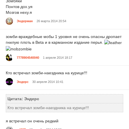
Зомбяки
Понтов дох.уя
Мозгов неху.я
Эндерман
26 марта 2014 20:54
зомби-враждебные мобы 1 уровня не очень опасны дропает
гнилую плоть в Beta и в карманном издание перья.
7778904540040
1 апреля 2014 18:17
Кто встречал зомби-наездника на курице!!!
Эндерс
30 апреля 2014 10:41
Цитата: Эндерс
Кто встречал зомби-наездника на курице!!!
я встречал он очень редкий