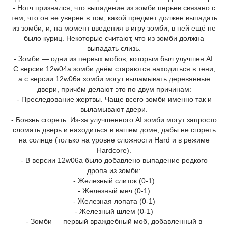
- Нотч признался, что выпадение из зомби перьев связано с
тем, что он не уверен в том, какой предмет должен выпадать
из зомби, и, на момент введения в игру зомби, в ней ещё не
было куриц. Некоторые считают, что из зомби должна
выпадать слизь.
- Зомби — одни из первых мобов, которым был улучшен AI.
С версии 12w04a зомби днём стараются находиться в тени,
а с версии 12w06a зомби могут выламывать деревянные
двери, причём делают это по двум причинам:
- Преследование жертвы. Чаще всего зомби именно так и
выламывают двери.
- Боязнь сгореть. Из-за улучшенного AI зомби могут запросто
сломать дверь и находиться в вашем доме, дабы не сгореть
на солнце (только на уровне сложности Hard и в режиме
Hardcore).
- В версии 12w06a было добавлено выпадение редкого
дропа из зомби:
- Железный слиток (0-1)
- Железный меч (0-1)
- Железная лопата (0-1)
- Железный шлем (0-1)
- Зомби — первый враждебный моб, добавленный в