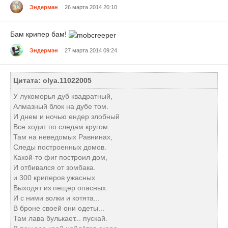
Эндерман
26 марта 2014 20:10
Бам крипер бам!
Эндермэн
27 марта 2014 09:24
Цитата: olya.11022005
У лукоморья дуб квадратный,
Алмазный блок на дубе том.
И днем и ночью ендер злобный
Все ходит по следам кругом.
Там на неведомых Равнинах,
Следы построенных домов.
Какой-то фиг построил дом,
И отбивался от зомбака.
и 300 криперов ужасных
Выходят из пещер опасных.
И с ними волки и котята...
В броне своей они одеты...
Там лава булькает... пускай.