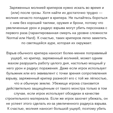
Заряженных молнией криперов нужно искать во время и
(или) после грозы. Хотя найти их достаточно трудно —
молния нечасто попадает в крипера. Не пытайтесь бороться
с ним без хорошей тактики, оружия и брони, потому что
увеличенные урон и радиус взрыва могут убить персонажа с
первого раза (гарантированная смерть на уровне сложности
Normal или Hard). К счастью, таких криперов легко заметить
по светящейся ауре, которая их окружает.
Взрыв обычного крипера наносит более-менее поправимый
ущерб, но крипер, заряженный молнией, может одним
махом разрушить работу целого дня, настолько мощный у
него урон и радиус поражения. Даже если игрок использует
булыжник или его эквивалент с точки зрения сопротивления
взрыву, заряженный крипер разнесёт его с той же лёгкостью,
что и обычную землю. Убежище игрока становится
действительно защищённым от такого монстра только в том
случае, если игрок использует обсидиан в качестве
строительного материала. Если же игрок захочет убежать, он
не успеет этого сделать из-за увеличенного радиуса взрыва.
К счастью, молния наносит большой ущерб, поэтому убить