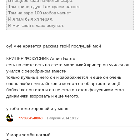
В пещере край найдётся скоро.
Там крипер дух. Там краем пахнет.
Там на заре 100 мобов чахнет
И я там был хп терял,
И меч свой в лаве искупал.
оу! мне нравется рассказ твой! послушай мой
КРИПЕР ФОКУСНИК Агния Барто
есть на свете есть на свете маленький крипер он учился он
учился с херобрином вместе
только пульнь в него он и забабахнется и ещё он очень
очень любит жителёнков и мечтал он об артисте и ещё
бабах! вот он стал и он не стал он стал фокусником стал
динамички взоровать и ещё чегото.
у тебя тоже хороший и у меня
7778904540040
1 апреля 2014 18:12
У моря зомби наглый