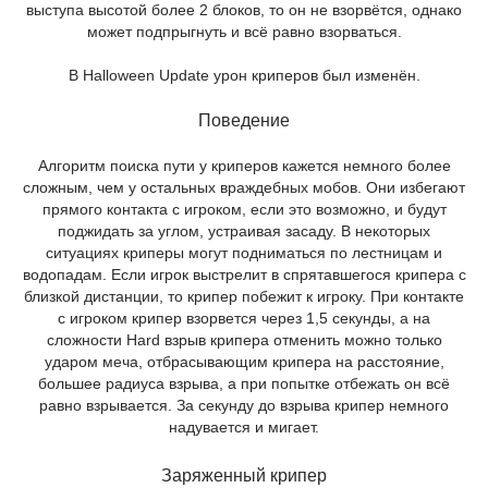
выступа высотой более 2 блоков, то он не взорвётся, однако
может подпрыгнуть и всё равно взорваться.
В Halloween Update урон криперов был изменён.
Поведение
Алгоритм поиска пути у криперов кажется немного более
сложным, чем у остальных враждебных мобов. Они избегают
прямого контакта с игроком, если это возможно, и будут
поджидать за углом, устраивая засаду. В некоторых
ситуациях криперы могут подниматься по лестницам и
водопадам. Если игрок выстрелит в спрятавшегося крипера с
близкой дистанции, то крипер побежит к игроку. При контакте
с игроком крипер взорвется через 1,5 секунды, а на
сложности Hard взрыв крипера отменить можно только
ударом меча, отбрасывающим крипера на расстояние,
большее радиуса взрыва, а при попытке отбежать он всё
равно взрывается. За секунду до взрыва крипер немного
надувается и мигает.
Заряженный крипер