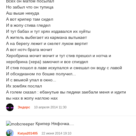
Всех он матом посылал
Но забыл что он тупица
Аш выше некуда
А вот крипер там сидел
И в жопу стива гледел
И тут бабах и тут хрях издавался их хуйты
А житель выбегает из кармана вытыкает
А на берегу лежит и скелет луком вертит
А вот нотч брата мочит
Херобрина мочит мочит и тут стив прешол и нотча и
херобрина (хера) замочил и все спиздил
И стив пошол в лаве искупался и смешал он воду с лавой
И обсидианом по бошке получил...
И с веьмой упал в окно...
Их зомбяк послал
А голем сказал : ебанутые вы педики заебали меня и идити
вы нах в жопу наглою нах
Эндерс
10 апреля 2014 11:30
Крипер Няфочка....
Katya201405
22 июня 2014 19:10