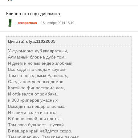
Крипер-это сорт динамита
creeperman
15 ноября 2014 15:19
Цитата: olya.11022005
У лукоморья дуб квадратный,
Алмазный блок на дубе том.
И днем и ночью ендер злобный
Все ходит по следам кругом.
Там на неведомых Равнинах,
Следы построенных домов.
Какой-то фиг построил дом,
И отбивался от зомбака.
и 300 криперов ужасных
Выходят из пещер опасных.
И с ними волки и котята...
В броне своей они одеты...
Там лава булькает... пускай.
В пещере край найдётся скоро.
Там крипер дух. Там краем пахнет.