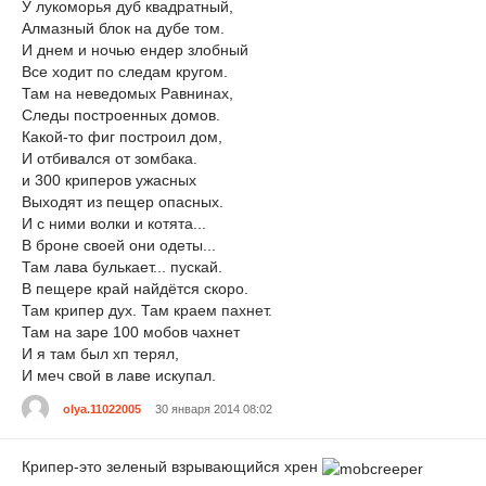
У лукоморья дуб квадратный,
Алмазный блок на дубе том.
И днем и ночью ендер злобный
Все ходит по следам кругом.
Там на неведомых Равнинах,
Следы построенных домов.
Какой-то фиг построил дом,
И отбивался от зомбака.
и 300 криперов ужасных
Выходят из пещер опасных.
И с ними волки и котята...
В броне своей они одеты...
Там лава булькает... пускай.
В пещере край найдётся скоро.
Там крипер дух. Там краем пахнет.
Там на заре 100 мобов чахнет
И я там был хп терял,
И меч свой в лаве искупал.
olya.11022005
30 января 2014 08:02
Крипер-это зеленый взрывающийся хрен