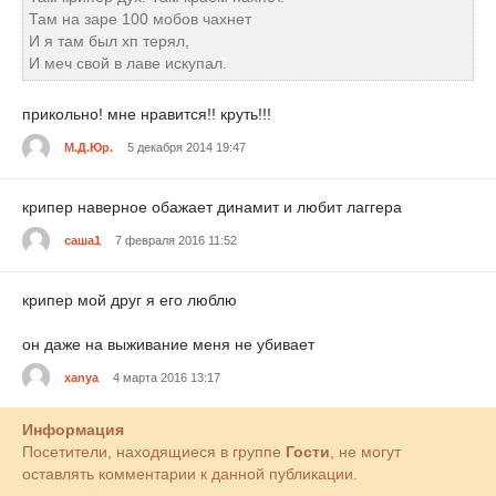
Там на заре 100 мобов чахнет
И я там был хп терял,
И меч свой в лаве искупал.
прикольно! мне нравится!! круть!!!
М.Д.Юр.
5 декабря 2014 19:47
крипер наверное обажает динамит и любит лаггера
саша1
7 февраля 2016 11:52
крипер мой друг я его люблю
он даже на выживание меня не убивает
xanya
4 марта 2016 13:17
Информация
Посетители, находящиеся в группе
Гости
, не могут
оставлять комментарии к данной публикации.