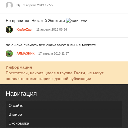
Dj
3 апреля 2013 17:55
Не нравится. Никакой Эстетики
KraftoZavr
11 апреля 2013 08:34
по сылке скачать все скачевают а вы не можете
АЛМАЗНИК
17 апреля 2013 11:37
Информация
Посетители, находящиеся в группе
Гости
, не могут
оставлять комментарии к данной публикации.
Навигация
О сайте
В мире
Экономика