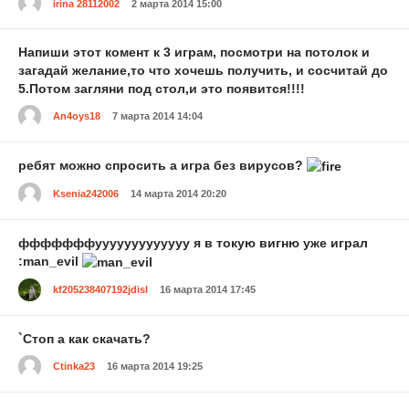
irina 28112002
2 марта 2014 15:00
Напиши этот комент к 3 играм, посмотри на потолок и
загадай желание,то что хочешь получить, и сосчитай до
5.Потом загляни под стол,и это появится!!!!
An4oys18
7 марта 2014 14:04
ребят можно спросить а игра без вирусов?
Ksenia242006
14 марта 2014 20:20
фффффффууууууууууууу я в токую вигню уже играл
:man_evil
kf205238407192jdisl
16 марта 2014 17:45
`Стоп а как скачать?
Ctinka23
16 марта 2014 19:25