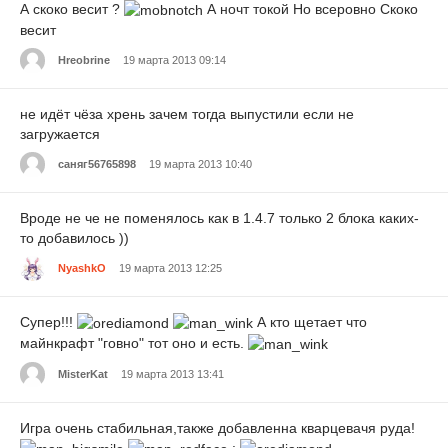
А скоко весит ?
А ночт токой Но всеровно Скоко
весит
Hreobrine
19 марта 2013 09:14
не идёт чёза хрень зачем тогда выпустили если не
загружается
саняг56765898
19 марта 2013 10:40
Вроде не че не поменялось как в 1.4.7 только 2 блока каких-
то добавилось ))
NyashkO
19 марта 2013 12:25
Супер!!!
А кто щетает что
майнкрафт "говно" тот оно и есть.
MisterKat
19 марта 2013 13:41
Игра очень стабильная,также добавленна кварцевачя руда!
: