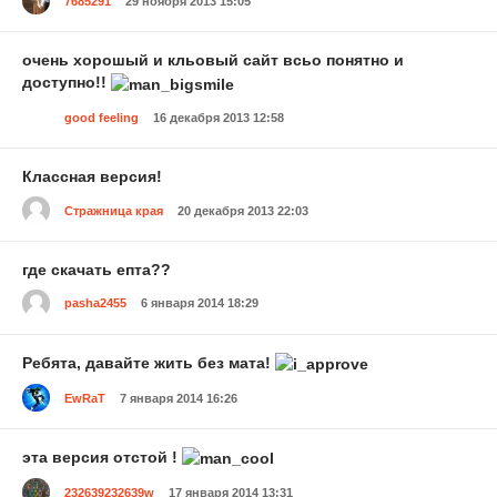
7685291
29 ноября 2013 15:05
очень хорошый и кльовый сайт всьо понятно и
доступно!!
good feeling
16 декабря 2013 12:58
Классная версия!
Стражница края
20 декабря 2013 22:03
где скачать епта??
pasha2455
6 января 2014 18:29
Ребята, давайте жить без мата!
EwRaT
7 января 2014 16:26
эта версия отстой !
232639232639w
17 января 2014 13:31