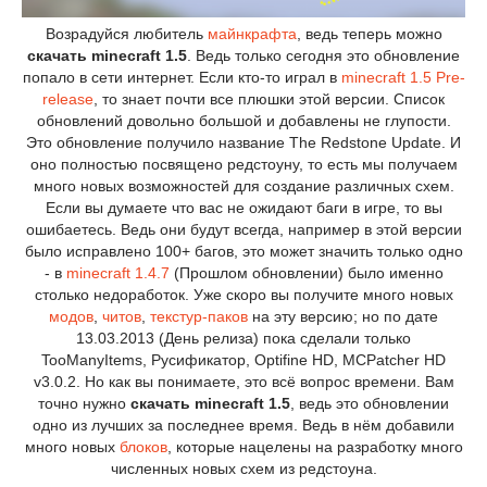
Возрадуйся любитель
майнкрафта
, ведь теперь можно
скачать minecraft 1.5
. Ведь только сегодня это обновление
попало в сети интернет. Если кто-то играл в
minecraft 1.5 Pre-
release
, то знает почти все плюшки этой версии. Список
обновлений довольно большой и добавлены не глупости.
Это обновление получило название The Redstone Update. И
оно полностью посвящено редстоуну, то есть мы получаем
много новых возможностей для создание различных схем.
Если вы думаете что вас не ожидают баги в игре, то вы
ошибаетесь. Ведь они будут всегда, например в этой версии
было исправлено 100+ багов, это может значить только одно
- в
minecraft 1.4.7
(Прошлом обновлении) было именно
столько недоработок. Уже скоро вы получите много новых
модов
,
читов
,
текстур-паков
на эту версию; но по дате
13.03.2013 (День релиза) пока сделали только
TooManyItems, Русификатор, Optifine HD, MCPatcher HD
v3.0.2. Но как вы понимаете, это всё вопрос времени. Вам
точно нужно
скачать minecraft 1.5
, ведь это обновлении
одно из лучших за последнее время. Ведь в нём добавили
много новых
блоков
, которые нацелены на разработку много
численных новых схем из редстоуна.