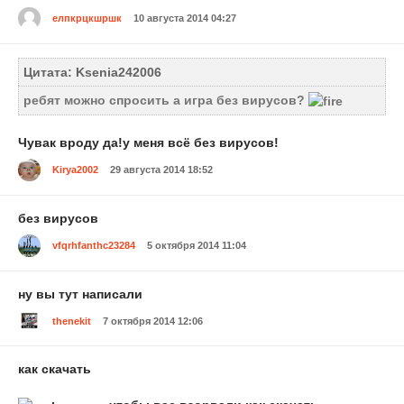
елпкрцкшршк
10 августа 2014 04:27
Цитата: Ksenia242006
ребят можно спросить а игра без вирусов?
Чувак вроду да!у меня всё без вирусов!
Kirya2002
29 августа 2014 18:52
без вирусов
vfqrhfanthc23284
5 октября 2014 11:04
ну вы тут написали
thenekit
7 октября 2014 12:06
как скачать