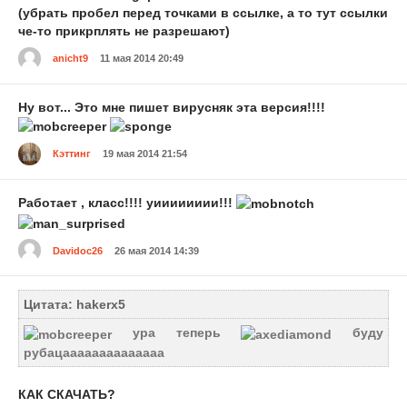
(убрать пробел перед точками в ссылке, а то тут ссылки
че-то прикрплять не разрешают)
anicht9
11 мая 2014 20:49
Ну вот... Это мне пишет вирусняк эта версия!!!!
Кэттинг
19 мая 2014 21:54
Работает , класс!!!! уииииииии!!!
Davidoc26
26 мая 2014 14:39
Цитата: hakerx5
ура теперь
буду
рубацаааааааааааааа
КАК СКАЧАТЬ?