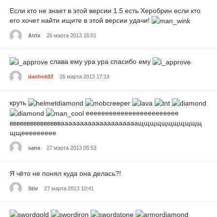
Если кто не знает в этой версии 1.5 есть Херобрин если кто
его хочет найти ищите в этой версии удачи!
Atrix
26 марта 2013 16:01
слава ему ура ура спасибо ему
danhok02
26 марта 2013 17:19
круть
ееееееееееееееееееееееее
ввввввввввввввваааааааааааааааааааащщщщщщщщщщщ
щщеееееееее
sana
27 марта 2013 05:53
Я чёто не понял куда она делась?!
Stiv
27 марта 2013 10:41