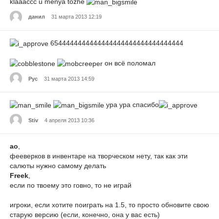
klaaaccc u menya tozhe
данил
31 марта 2013 12:19
6544444444444444444444444444444444
он всё поломал
Рус
31 марта 2013 14:59
ура ура спасибо
Stiv
4 апреля 2013 10:36
ао
,
фееверков в инвентаре на творческом нету, так как эти
салюты нужно самому делать
Freek
,
если по твоему это говно, то не играй
игроки, если хотите поиграть на 1.5, то просто обновите свою
старую версию (если, конечно, она у вас есть)