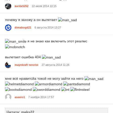
витёк5252
22 июля 2014 10:15
почему я захожу а он вылетает
dimabogd21
6 августа 2014 13:27
я не знаю как включить этот реалмс
вылетает ошибка 404
maynkraft terorist
27 августа 2014 11:26
мне всё нравитсйа токой не могу зайти на него
asaero1
7 ноября 2014 17:57
Цитата: maks22