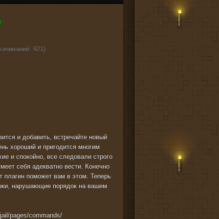
качиваний: 921)
авится и добавить, встречайте новый
очень хороший и пригодится многим
хие и спокойно, все следовали строго
умеет себя адекватно вести. Конечно
т плагин поможет вам в этом. Теперь
роки, нарушающие порядок на вашем
s/jail/pages/commands/