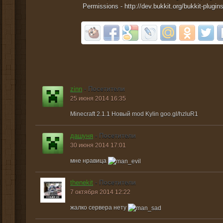
Permissions - http://dev.bukkit.org/bukkit-plugin
zinn
- Посетители
25 июня 2014 16:35
Minecraft 2.1.1 Новый mod Kylin goo.gl/hzluR1
дашуня
- Посетители
30 июня 2014 17:01
мне нравица
thenekit
- Посетители
7 октября 2014 12:22
жалко сервера нету