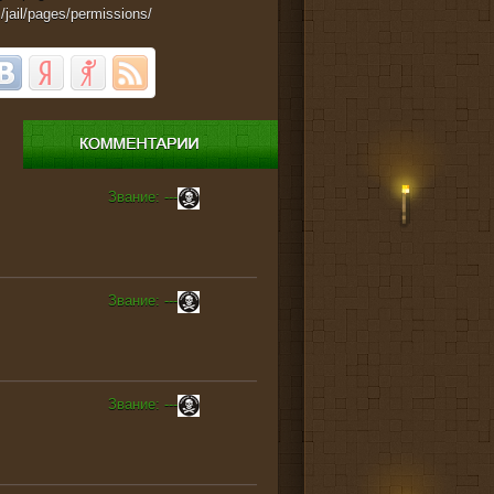
s/jail/pages/permissions/
Звание: ---
Звание: ---
Звание: ---