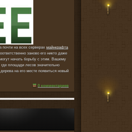
а почти на всех серверах
майнкрафта
оответственно заново его никто даже
могут начать борьбу с этим. Вашему
в где площади лесов значительно
 дерева на его месте появиться новый
0 комментариев