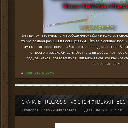
Без шуток, веселья, или вообще чего-либо смешного, повс
таким разнообразным и насыщенным. Что-то смешное подним
ему на некоторое время забыть о его повседневных проблема
от всего и расслабиться. Этот
плагин
добавляет новые 
подурачиться, повеселиться или называйте это как хотит
повеселить себя.
Копнуть глубже
СКАЧАТЬ TREEASSIST V5.1 [1.4.7][BUKKIT] БЕ
Категория:
Плагины для сервера
Дата: 18-02-2013, 21:34