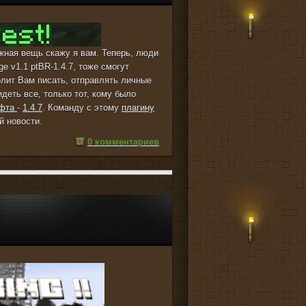
ужная вещь скажу я вам. Теперь, люди
e v1.1 ptBR-1.4.7, тоже смогут
олит Вам писать, отправлять личные
деть все, только тот, кому было
афта
-
1.4.7
. Команду с этому
плагину
й новости.
0 комментариев