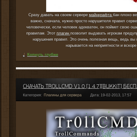
Сразу давать на своем сервере
майнкрафта
бан плохо в
важно, сначала, нужно просто нарушителя правил серве
человечески, если человек адекватен, он поймет свою оши
правилам. Этот
плагин
позволит выдавать игрокам предуп
нарушения правил. Это очень полезная вещь, ведь вы 
нарывается на неприятности и вскоре
Копнуть глубже
СКАЧАТЬ TROLLCMD V1.0 [1.4.7][BUKKIT] БЕС
Категория:
Плагины для сервера
Дата: 19-02-2013, 17:57